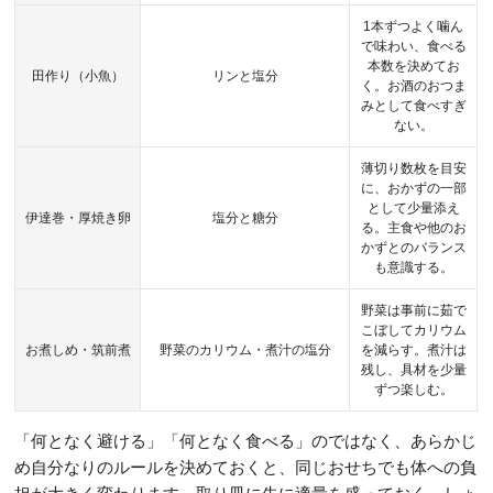
1本ずつよく噛ん
で味わい、食べる
本数を決めてお
田作り（小魚）
リンと塩分
く。お酒のおつま
みとして食べすぎ
ない。
薄切り数枚を目安
に、おかずの一部
として少量添え
伊達巻・厚焼き卵
塩分と糖分
る。主食や他のお
かずとのバランス
も意識する。
野菜は事前に茹で
こぼしてカリウム
お煮しめ・筑前煮
野菜のカリウム・煮汁の塩分
を減らす。煮汁は
残し、具材を少量
ずつ楽しむ。
「何となく避ける」「何となく食べる」のではなく、あらかじ
め自分なりのルールを決めておくと、同じおせちでも体への負