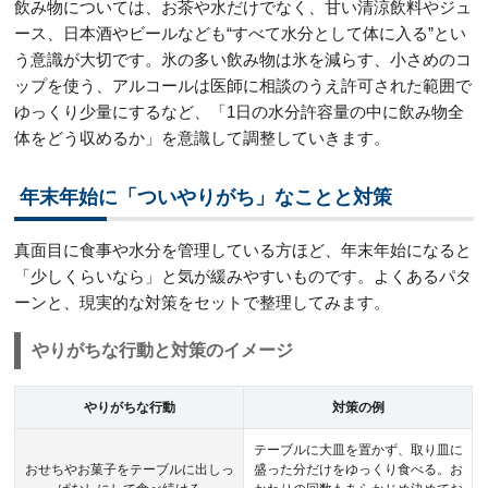
飲み物については、お茶や水だけでなく、甘い清涼飲料やジュ
ース、日本酒やビールなども“すべて水分として体に入る”とい
う意識が大切です。氷の多い飲み物は氷を減らす、小さめのコ
ップを使う、アルコールは医師に相談のうえ許可された範囲で
ゆっくり少量にするなど、「1日の水分許容量の中に飲み物全
体をどう収めるか」を意識して調整していきます。
年末年始に「ついやりがち」なことと対策
真面目に食事や水分を管理している方ほど、年末年始になると
「少しくらいなら」と気が緩みやすいものです。よくあるパタ
ーンと、現実的な対策をセットで整理してみます。
やりがちな行動と対策のイメージ
やりがちな行動
対策の例
テーブルに大皿を置かず、取り皿に
おせちやお菓子をテーブルに出しっ
盛った分だけをゆっくり食べる。お