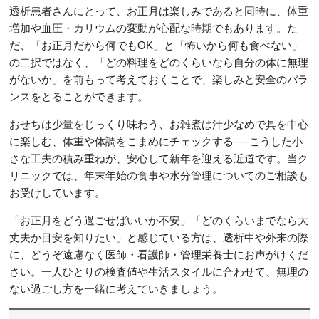
透析患者さんにとって、お正月は楽しみであると同時に、体重
増加や血圧・カリウムの変動が心配な時期でもあります。た
だ、「お正月だから何でもOK」と「怖いから何も食べない」
の二択ではなく、「どの料理をどのくらいなら自分の体に無理
がないか」を前もって考えておくことで、楽しみと安全のバラ
ンスをとることができます。
おせちは少量をじっくり味わう、お雑煮は汁少なめで具を中心
に楽しむ、体重や体調をこまめにチェックする──こうした小
さな工夫の積み重ねが、安心して新年を迎える近道です。当ク
リニックでは、年末年始の食事や水分管理についてのご相談も
お受けしています。
「お正月をどう過ごせばいいか不安」「どのくらいまでなら大
丈夫か目安を知りたい」と感じている方は、透析中や外来の際
に、どうぞ遠慮なく医師・看護師・管理栄養士にお声がけくだ
さい。一人ひとりの検査値や生活スタイルに合わせて、無理の
ない過ごし方を一緒に考えていきましょう。