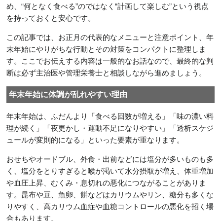
め、“何となく食べる”のではなく“計画して楽しむ”という視点
を持っておくと安心です。
この記事では、お正月の代表的なメニューと注意ポイント、年
末年始にやりがちな行動とその対策をコンパクトに整理しま
す。ここでお伝えする内容は一般的なお話なので、最終的な判
断は必ず主治医や管理栄養士と相談しながら進めましょう。
年末年始に体調が乱れやすい理由
年末年始は、ふだんより「食べる回数が増える」「味の濃い料
理が続く」「夜更かし・運動不足になりやすい」「透析スケジ
ュールが変則的になる」といった要素が重なります。
おせちやオードブル、外食・出前などには塩分が多いものも多
く、塩分をとりすぎると喉が渇いて水分摂取が増え、体重増加
や血圧上昇、むくみ・息切れの悪化につながることがありま
す。昆布や豆、魚卵、餅などはカリウムやリン、糖分も多くな
りやすく、高カリウム血症や血糖コントロールの悪化を招く場
合もあります。