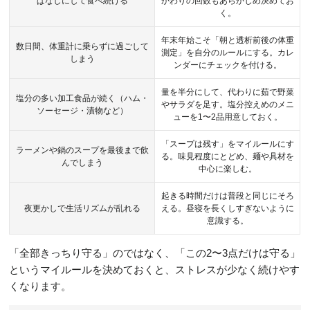
ぱなしにして食べ続ける
かわりの回数もあらかじめ決めてお
く。
年末年始こそ「朝と透析前後の体重
数日間、体重計に乗らずに過ごして
測定」を自分のルールにする。カレ
しまう
ンダーにチェックを付ける。
量を半分にして、代わりに茹で野菜
塩分の多い加工食品が続く（ハム・
やサラダを足す。塩分控えめのメニ
ソーセージ・漬物など）
ューを1〜2品用意しておく。
「スープは残す」をマイルールにす
ラーメンや鍋のスープを最後まで飲
る。味見程度にとどめ、麺や具材を
んでしまう
中心に楽しむ。
起きる時間だけは普段と同じにそろ
夜更かしで生活リズムが乱れる
える。昼寝を長くしすぎないように
意識する。
「全部きっちり守る」のではなく、「この2〜3点だけは守る」
というマイルールを決めておくと、ストレスが少なく続けやす
くなります。