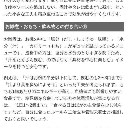
担が大きく変わります。取り皿に先に適量を盛っておく、しょ
うゆやソースを追加しない、煮汁やタレは飲まずに残す、とい
った小さな工夫も積み重ねることで効果が出やすくなります。
お雑煮・おもち・飲み物との付き合い方
お雑煮は、お椀の中に「塩分（だし・しょうゆ・味噌）」「水
分（汁）」「カロリー（もち）」がギュッと詰まっているメニ
ューです。透析中の方は、塩分と水分のとりすぎを防ぐため、
「汁をたくさん飲む」のではなく「具材を中心に楽しむ」イメ
ージを持つと安心です。
例えば、「汁はお椀の半分以下にして、飲むのも2〜3口まで」
「汁より具を多めによそう」といった工夫が考えられます。も
ちも1個あたりのエネルギーが高く、血糖値にも影響しやすい
食品です。糖尿病を合併している方や体重増加が気になる方
は、「1日1〜2個まで」「食べる日はほかの主食量を少し減ら
す」など、自分に合ったルールを主治医や管理栄養士と相談し
ておくと良いでしょう。