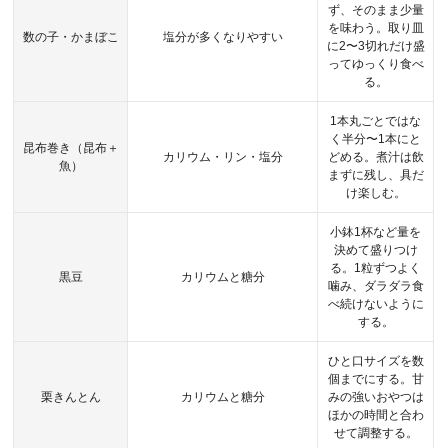
ず、そのまま少量
を味わう。取り皿
数の子・かまぼこ
塩分が多くなりやすい
に2〜3切れだけ盛
ってゆっくり食べ
る。
1本丸ごとではな
く半分〜1本にと
昆布巻き（昆布＋
カリウム・リン・塩分
どめる。煮汁は飲
魚）
まずに残し、具だ
け楽しむ。
小鉢1杯など量を
決めて盛りつけ
る。1粒ずつよく
黒豆
カリウムと糖分
噛み、ダラダラ食
べ続けないように
する。
ひと口サイズを数
個までにする。甘
栗きんとん
カリウムと糖分
みの強いおやつは
ほかの時間と合わ
せて調整する。