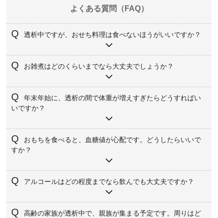
よくある質問（FAQ）
透析中ですが、おせち料理は食べないほうがいいですか？
おせち料理そのものが「食べてはいけないもの」というわ
お雑煮はどのくらいまでなら大丈夫でしょうか？
けではありません。ただ、塩分やカリウム、リン、糖分が
多くなりやすいので、量と頻度を決めて楽しむことが大切
お雑煮は、汁の量・味付け・もちの個数によって負担が変
です。市販のおせちは味が濃いことが多いため、取り皿に
年末年始に、透析の間で体重が増えすぎたらどうすればい
わります。「汁はお椀の半分以下、飲む量も数口まで」
少しずつ盛ってゆっくり食べる、しょうゆを追加しない、
いですか？
「もちの個数は1〜2個まで」など、自分に合った目安を主
煮汁を飲まないなど、小さな工夫を意識してみてくださ
治医や管理栄養士と決めておくと安心です。透析と透析の
い。
いつもより体重増加が大きい、むくみや息切れが強い、動
間隔が長くなる日は、普段より慎重に調整しましょう。
おもちを食べると、血糖値が心配です。どうしたらいいで
悸があるといった場合は、自己判断で様子を見るのではな
すか？
く、早めに透析施設や主治医に相談してください。軽い食
べすぎ・飲みすぎであっても、翌日は塩分と水分を意識し
もち1個あたりのエネルギーは意外と高く、特に糖尿病を合
て控えめにし、体重や血圧をこまめにチェックすることが
アルコールはどの程度までなら飲んでも大丈夫ですか？
併している方では血糖値への影響が出やすくなります。「1
大切です。ただし、極端な食事制限や水分ゼロなどの無理
日何個までなら良いか」「食べる日はほかの主食をどのく
な調整は、かえって体調を崩す原因になることもあるた
アルコールの可否や量の目安は、心臓病・肝臓病・糖尿病
らい減らすか」など、あらかじめ主治医や管理栄養士と目
高齢の家族が透析中で、親族が集まる予定です。周りはど
め、医療者のアドバイスに沿って調整しましょう。