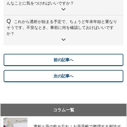
などの有無、残っている腎機能、服用中の薬によって大き
安を決めておくと安心です。食べるときは、一気にたくさ
んなことに気をつければいいですか？
く変わります。「透析中でもこの量なら安全」と一律に言
んではなく、ゆっくりよく噛んで味わうようにしましょ
うことはできません。年末年始に飲酒を考えている場合
う。
まずは、ご本人や透析施設から「塩分・水分の目安」「控
は、必ず事前に主治医に相談し、許可された範囲内でゆっ
これから透析が始まる予定で、ちょうど年末年始と重なり
えたい食品」「体重増加の目安」などを聞いておくと安心
そうです。不安なとき、事前に何を確認しておけばいいです
くり少量を楽しむようにしてください。
です。そのうえで、塩分控えめのメニューを1〜2品用意す
か？
る、取り皿に少しずつ盛る、“もう少しどう？”と無理にすす
めない、といった配慮があると、ご本人も気兼ねなく食卓
初めての透析が年末年始に重なる場合は、①年末年始の透
を楽しみやすくなります。席はトイレに行きやすい場所
析スケジュール（休診日や時間の変更）②食事と水分の具
や、立ち座りしやすい位置にするなど、体力面のサポート
前の記事へ
体的な目安③体重増加の許容量④体調が悪くなったときの
も意識してあげてください。
連絡先と対応時間⑤旅行や帰省の予定がある場合の注意点
──といったポイントを、事前に医師・看護師・管理栄養士
次の記事へ
に確認しておくと安心です。「こんなこと聞いていいのか
な」と遠慮せず、心配に感じていることはそのまま言葉に
して伝えてください。医療チームと一緒に、年末年始も含
めた透析生活のイメージを共有しておくことが大切です。
コラム一覧
透析と薬の飲み忘れ｜お薬手帳で整理する相談ポ