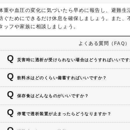
体重や血圧の変化に気づいたら早めに報告し、避難生
防ぐためにできるだけ休息を確保しましょう。また、
タッフや家族に相談しましょう。
よくある質問（FAQ）
災害時に透析が受けられない場合はどうすればいいです
あらかじめ代替透析施設を確認しておきましょう。
飲料水はどのくらい備蓄すればいいですか？
れます。 通院先に「緊急時の透析先」を聞いてお
ま1人あたり1日3リットル、3日分を目安に用意し
保存食はどんなものがいいですか？
塩分控えめで、常温保存できるレトルトやゼリー飲
停電で透析装置が止まったらどうなりますか？
医療機関では非常電源を備えています。慌てず指示