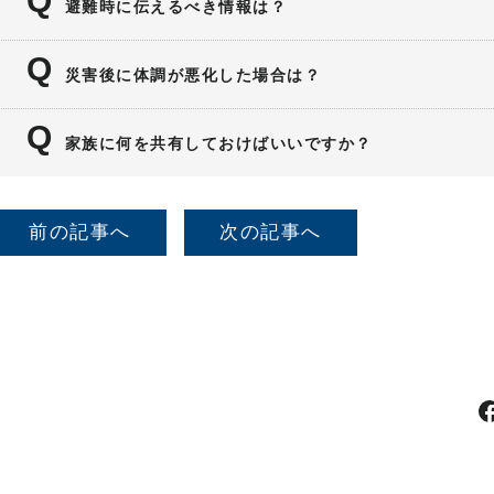
避難時に伝えるべき情報は？
透析手帳・服薬情報・通院先を必ず伝えてください
災害後に体調が悪化した場合は？
無理をせず早めに受診を。透析スケジュールの調整
家族に何を共有しておけばいいですか？
モして医師に伝えましょう。
透析スケジュール・服薬内容・緊急時の行動手順を
前の記事へ
次の記事へ