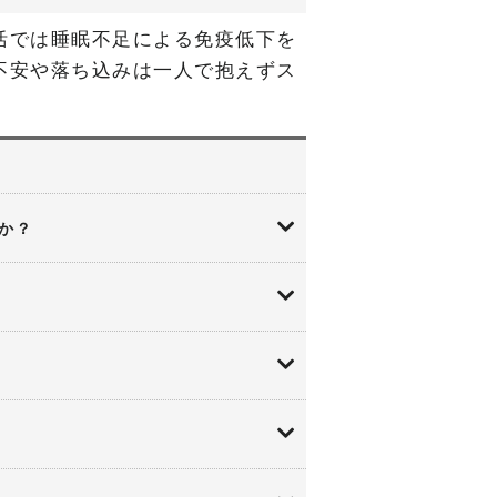
活では睡眠不足による免疫低下を
不安や落ち込みは一人で抱えずス
か？
地域の透析連絡網で情報を得ら
くのがおすすめです。
ましょう。
料が安心です。
に従いましょう。