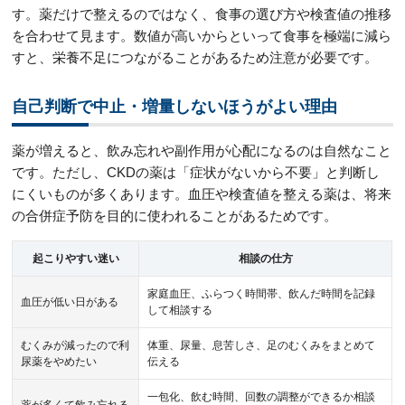
す。薬だけで整えるのではなく、食事の選び方や検査値の推移
を合わせて見ます。数値が高いからといって食事を極端に減ら
すと、栄養不足につながることがあるため注意が必要です。
自己判断で中止・増量しないほうがよい理由
薬が増えると、飲み忘れや副作用が心配になるのは自然なこと
です。ただし、CKDの薬は「症状がないから不要」と判断し
にくいものが多くあります。血圧や検査値を整える薬は、将来
の合併症予防を目的に使われることがあるためです。
起こりやすい迷い
相談の仕方
家庭血圧、ふらつく時間帯、飲んだ時間を記録
血圧が低い日がある
して相談する
むくみが減ったので利
体重、尿量、息苦しさ、足のむくみをまとめて
尿薬をやめたい
伝える
一包化、飲む時間、回数の調整ができるか相談
薬が多くて飲み忘れる