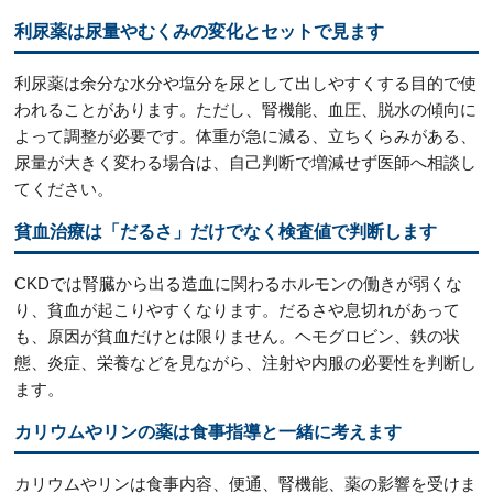
利尿薬は尿量やむくみの変化とセットで見ます
利尿薬は余分な水分や塩分を尿として出しやすくする目的で使
われることがあります。ただし、腎機能、血圧、脱水の傾向に
よって調整が必要です。体重が急に減る、立ちくらみがある、
尿量が大きく変わる場合は、自己判断で増減せず医師へ相談し
てください。
貧血治療は「だるさ」だけでなく検査値で判断します
CKDでは腎臓から出る造血に関わるホルモンの働きが弱くな
り、貧血が起こりやすくなります。だるさや息切れがあって
も、原因が貧血だけとは限りません。ヘモグロビン、鉄の状
態、炎症、栄養などを見ながら、注射や内服の必要性を判断し
ます。
カリウムやリンの薬は食事指導と一緒に考えます
カリウムやリンは食事内容、便通、腎機能、薬の影響を受けま