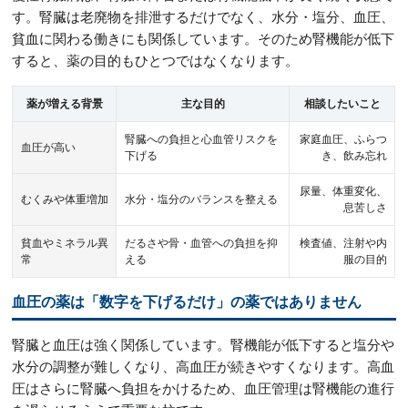
す。腎臓は老廃物を排泄するだけでなく、水分・塩分、血圧、
貧血に関わる働きにも関係しています。そのため腎機能が低下
すると、薬の目的もひとつではなくなります。
薬が増える背景
主な目的
相談したいこと
腎臓への負担と心血管リスクを
家庭血圧、ふらつ
血圧が高い
下げる
き、飲み忘れ
尿量、体重変化、
むくみや体重増加
水分・塩分のバランスを整える
息苦しさ
貧血やミネラル異
だるさや骨・血管への負担を抑
検査値、注射や内
常
える
服の目的
血圧の薬は「数字を下げるだけ」の薬ではありません
腎臓と血圧は強く関係しています。腎機能が低下すると塩分や
水分の調整が難しくなり、高血圧が続きやすくなります。高血
圧はさらに腎臓へ負担をかけるため、血圧管理は腎機能の進行