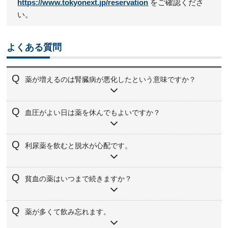
https://www.tokyonext.jp/reservation
をご確認くださ
い。
よくある質問
薬が増えるのは腎臓病が悪化したという意味ですか？
必ずしもそうとは限りません。血圧、むくみ、貧血、検査
血圧がよい日は薬を休んでもよいですか？
値を整えるために、早めに薬を調整することがあります。
自己判断で休むと血圧が不安定になることがあります。家
利尿薬を飲むと脱水が心配です。
庭血圧の記録を持って主治医へ相談してください。
腎機能、尿量、血圧、体重を見ながら調整します。口渇、
貧血の薬はいつまで続きますか？
ふらつき、体重変化がある場合は早めに相談してくださ
い。
ヘモグロビンや鉄の状態、腎機能によって異なります。症
薬が多くて飲み忘れます。
状だけでなく検査値を見ながら判断します。